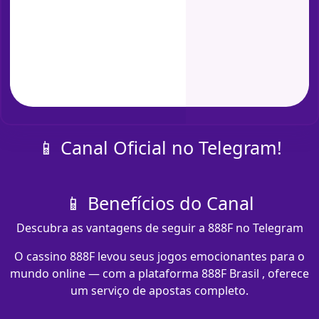
📱 Canal Oficial no Telegram!
📱 Benefícios do Canal
Descubra as vantagens de seguir a 888F no Telegram
O cassino 888F levou seus jogos emocionantes para o
mundo online — com a plataforma 888F Brasil , oferece
um serviço de apostas completo.