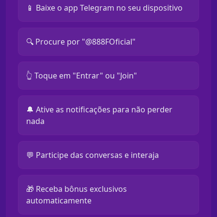
📱 Baixe o app Telegram no seu dispositivo
🔍 Procure por "@888FOficial"
👆 Toque em "Entrar" ou "Join"
🔔 Ative as notificações para não perder
nada
💬 Participe das conversas e interaja
🎁 Receba bônus exclusivos
automaticamente