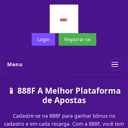
Login
Registrar-se
Menu
📱 888F A Melhor Plataforma
de Apostas
Cadastre-se na 888F para ganhar bônus no
cadastro e em cada recarga. Com a 888F, você tem