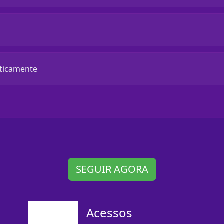
a
aticamente
SEGUIR AGORA
Acessos