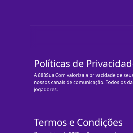
Políticas de Privacida
A 888Sua.Com valoriza a privacidade de se
nossos canais de comunicação. Todos os dad
jogadores.
Termos e Condições