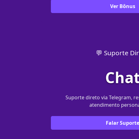
Ver Bônus
💬 Suporte Di
Cha
Suporte direto via Telegram, r
atendimento persona
Falar Suport