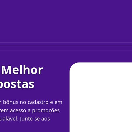
 Melhor
postas
r bônus no cadastro e em
 tem acesso a promoções
ualável. Junte-se aos