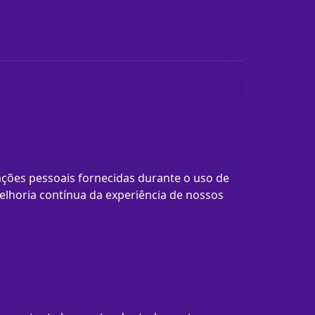
ções pessoais fornecidas durante o uso de
elhoria contínua da experiência de nossos