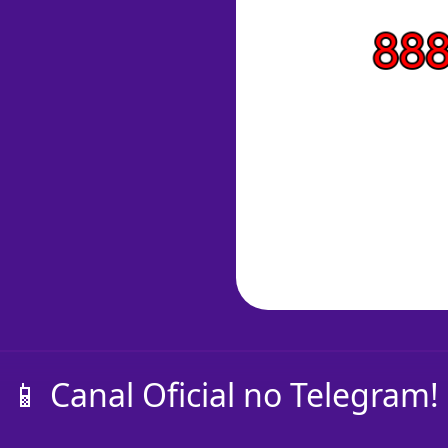
📱 Canal Oficial no Telegram!