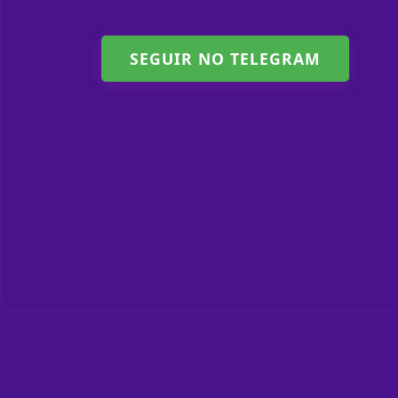
SEGUIR NO TELEGRAM