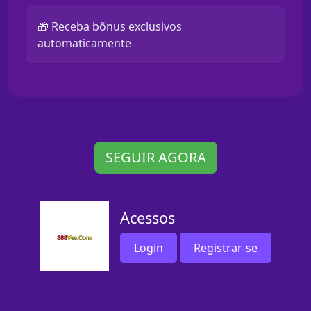
🎁 Receba bônus exclusivos
automaticamente
SEGUIR AGORA
Acessos
Login
Registrar-se