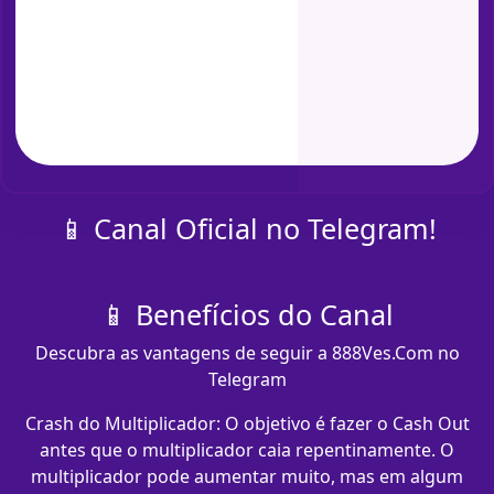
📱 Canal Oficial no Telegram!
📱 Benefícios do Canal
Descubra as vantagens de seguir a 888Ves.Com no
Telegram
Crash do Multiplicador: O objetivo é fazer o Cash Out
antes que o multiplicador caia repentinamente. O
multiplicador pode aumentar muito, mas em algum