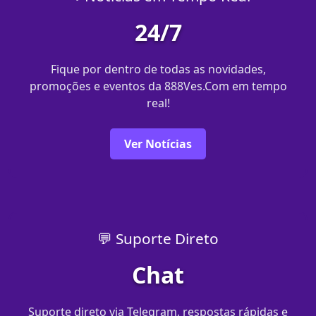
24/7
Fique por dentro de todas as novidades,
promoções e eventos da 888Ves.Com em tempo
real!
Ver Notícias
💬 Suporte Direto
Chat
Suporte direto via Telegram, respostas rápidas e