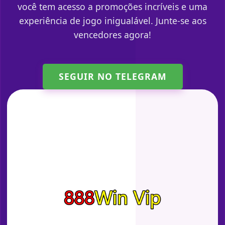
você tem acesso a promoções incríveis e uma
experiência de jogo inigualável. Junte-se aos
vencedores agora!
SEGUIR NO TELEGRAM