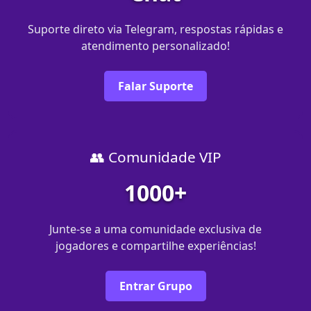
Suporte direto via Telegram, respostas rápidas e
atendimento personalizado!
Falar Suporte
👥 Comunidade VIP
1000+
Junte-se a uma comunidade exclusiva de
jogadores e compartilhe experiências!
Entrar Grupo