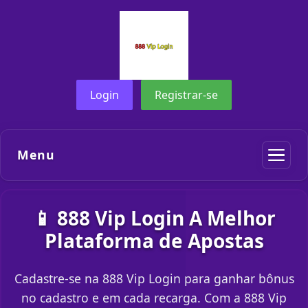
Login
Registrar-se
Menu
📱 888 Vip Login A Melhor
Plataforma de Apostas
Cadastre-se na 888 Vip Login para ganhar bônus
no cadastro e em cada recarga. Com a 888 Vip