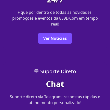
Fique por dentro de todas as novidades,
promoções e eventos da 889D.Com em tempo
real!
Ver Notícias
💬 Suporte Direto
Chat
Suporte direto via Telegram, respostas rápidas e
atendimento personalizado!