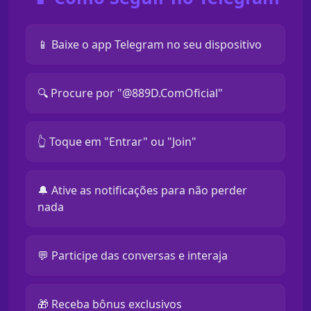
📱 Baixe o app Telegram no seu dispositivo
🔍 Procure por "@889D.ComOficial"
👆 Toque em "Entrar" ou "Join"
🔔 Ative as notificações para não perder
nada
💬 Participe das conversas e interaja
🎁 Receba bônus exclusivos