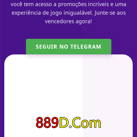
você tem acesso a promoções incríveis e uma
experiência de jogo inigualável. Junte-se aos
vencedores agora!
SEGUIR NO TELEGRAM