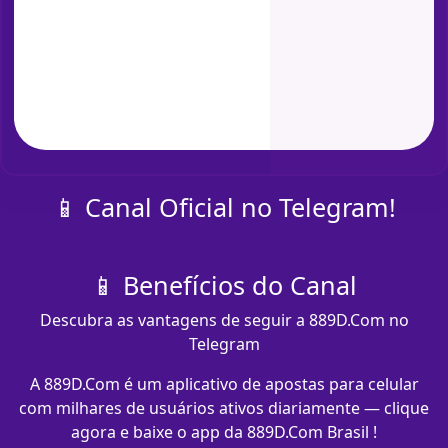
📱 Canal Oficial no Telegram!
📱 Benefícios do Canal
Descubra as vantagens de seguir a 889D.Com no
Telegram
A 889D.Com é um aplicativo de apostas para celular
com milhares de usuários ativos diariamente — clique
agora e baixe o app da 889D.Com Brasil !