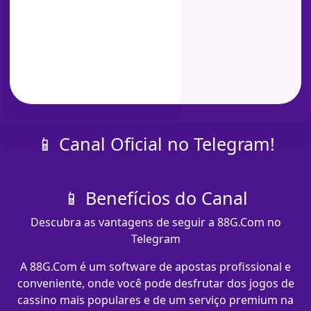
📱 Canal Oficial no Telegram!
📱 Benefícios do Canal
Descubra as vantagens de seguir a 88G.Com no
Telegram
A 88G.Com é um software de apostas profissional e
conveniente, onde você pode desfrutar dos jogos de
cassino mais populares e de um serviço premium na