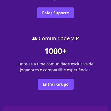
Falar Suporte
👥 Comunidade VIP
1000+
Junte-se a uma comunidade exclusiva de
jogadores e compartilhe experiências!
Entrar Grupo