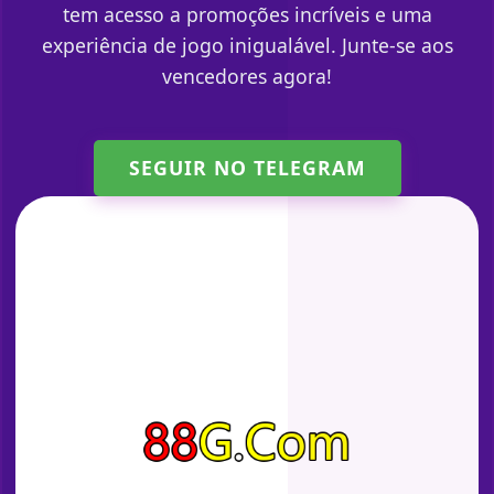
tem acesso a promoções incríveis e uma
experiência de jogo inigualável. Junte-se aos
vencedores agora!
SEGUIR NO TELEGRAM