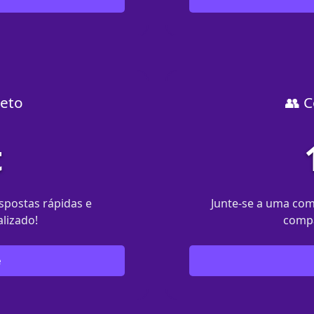
reto
👥 
t
espostas rápidas e
Junte-se a uma com
lizado!
compa
e