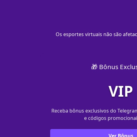
Os esportes virtuais não são afeta
🎁 Bônus Exclu
VIP
Receba bônus exclusivos do Telegra
e códigos promocionai
Ver Bônus