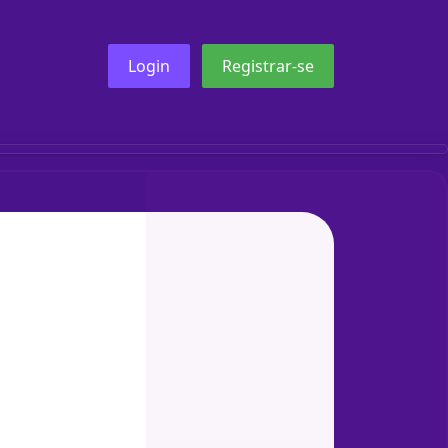
Login
Registrar-se