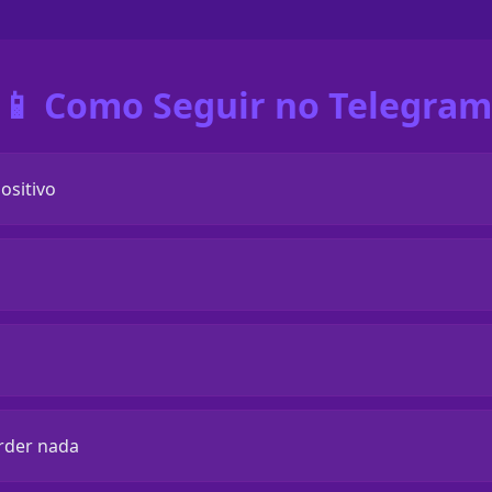
📱 Como Seguir no Telegram
ositivo
erder nada