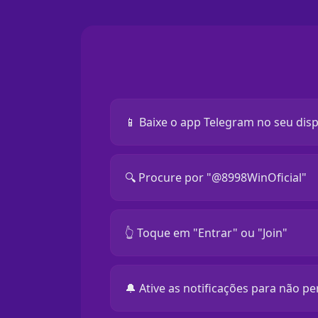
📱 Baixe o app Telegram no seu disp
🔍 Procure por "@8998WinOficial"
👆 Toque em "Entrar" ou "Join"
🔔 Ative as notificações para não p