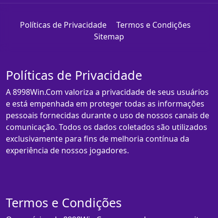
Políticas de Privacidade
Termos e Condições
Sitemap
Políticas de Privacidade
A 8998Win.Com valoriza a privacidade de seus usuários
e está empenhada em proteger todas as informações
pessoais fornecidas durante o uso de nossos canais de
comunicação. Todos os dados coletados são utilizados
exclusivamente para fins de melhoria contínua da
experiência de nossos jogadores.
Termos e Condições