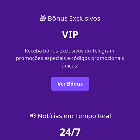
🎁 Bônus Exclusivos
VIP
Receba bônus exclusivos do Telegram,
promoções especiais e códigos promocionais
únicos!
Ver Bônus
📢 Notícias em Tempo Real
24/7