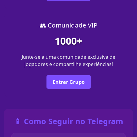
👥 Comunidade VIP
1000+
Junte-se a uma comunidade exclusiva de
jogadores e compartilhe experiências!
Entrar Grupo
📱 Como Seguir no Telegram