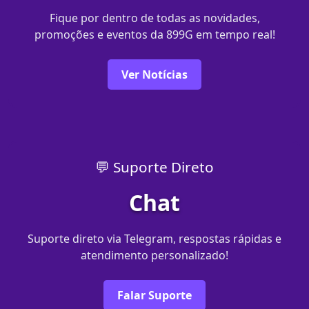
Fique por dentro de todas as novidades,
promoções e eventos da 899G em tempo real!
Ver Notícias
💬 Suporte Direto
Chat
Suporte direto via Telegram, respostas rápidas e
atendimento personalizado!
Falar Suporte