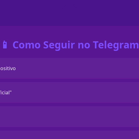
📱 Como Seguir no Telegram
ositivo
cial"