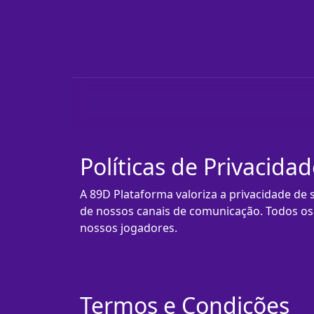
Políticas de Privacida
A 89D Plataforma valoriza a privacidade de
de nossos canais de comunicação. Todos os 
nossos jogadores.
Termos e Condições