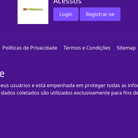
Acessos
Login
Registrar-se
Políticas de Privacidade
Termos e Condições
Sitemap
de
 seus usuários e está empenhada em proteger todas as inf
dados coletados são utilizados exclusivamente para fins d