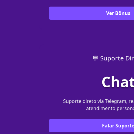
Ver Bônus
💬 Suporte Di
Cha
Suporte direto via Telegram, r
atendimento persona
Falar Suport