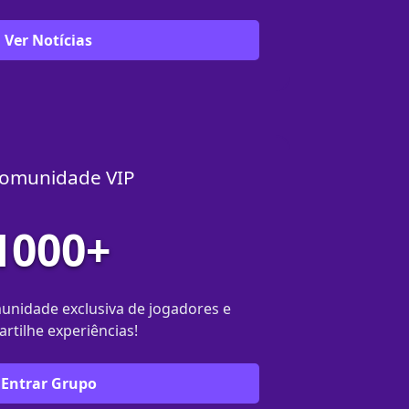
Ver Notícias
Comunidade VIP
1000+
unidade exclusiva de jogadores e
rtilhe experiências!
Entrar Grupo