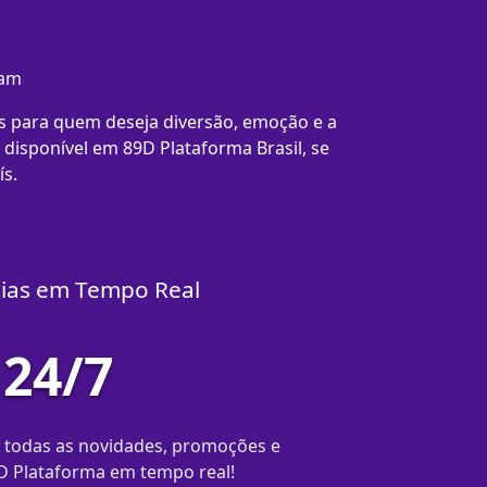
ram
s para quem deseja diversão, emoção e a
disponível em 89D Plataforma Brasil, se
s.
cias em Tempo Real
24/7
e todas as novidades, promoções e
D Plataforma em tempo real!