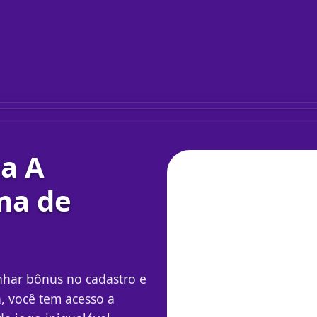
ma A
ma de
nhar bônus no cadastro e
, você tem acesso a