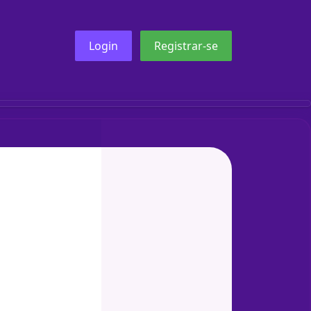
Login
Registrar-se