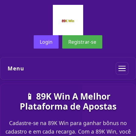
Login
Registrar-se
Menu
📱 89K Win A Melhor
Plataforma de Apostas
Cadastre-se na 89K Win para ganhar bônus no
cadastro e em cada recarga. Com a 89K Win, você