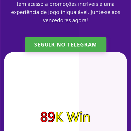
tem acesso a promoções incríveis e uma
experiência de jogo inigualável. Junte-se aos
vencedores agora!
SEGUIR NO TELEGRAM