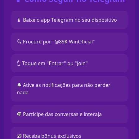
📱 Baixe o app Telegram no seu dispositivo
🔍 Procure por "@89K WinOficial"
👆 Toque em "Entrar" ou "Join"
🔔 Ative as notificações para não perder
nada
💬 Participe das conversas e interaja
🎁 Receba bônus exclusivos