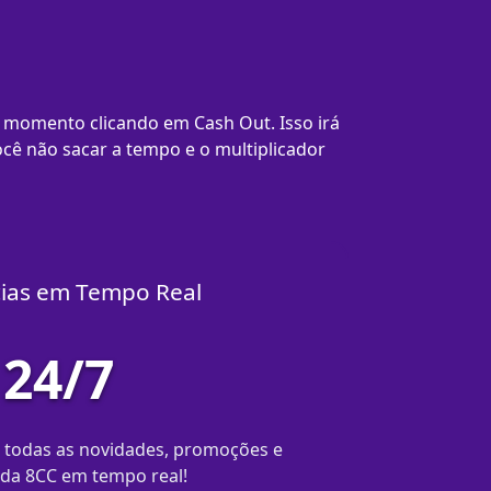
r momento clicando em Cash Out. Isso irá
você não sacar a tempo e o multiplicador
cias em Tempo Real
24/7
e todas as novidades, promoções e
 da 8CC em tempo real!