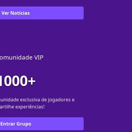
Ver Notícias
Comunidade VIP
1000+
unidade exclusiva de jogadores e
rtilhe experiências!
Entrar Grupo