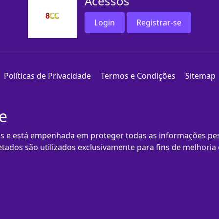
Acessos
Login
Registrar-se
Políticas de Privacidade
Termos e Condições
Sitemap
de
ios e está empenhada em proteger todas as informações pe
tados são utilizados exclusivamente para fins de melhoria