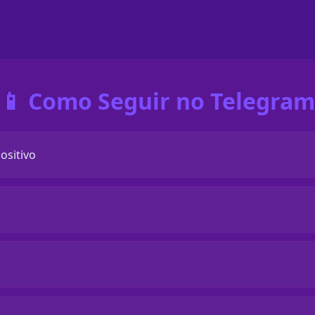
📱 Como Seguir no Telegram
ositivo