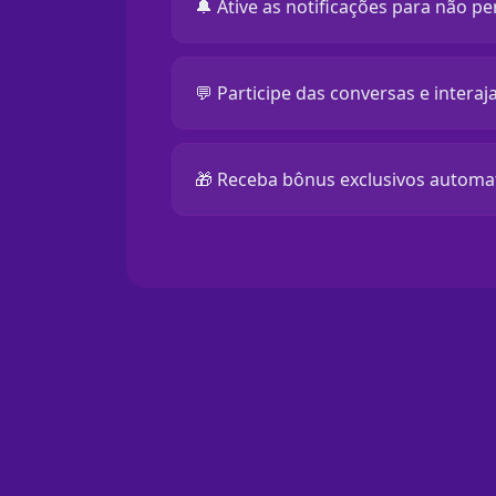
🔔 Ative as notificações para não p
💬 Participe das conversas e interaj
🎁 Receba bônus exclusivos autom