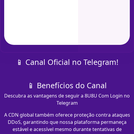
📱 Canal Oficial no Telegram!
📱 Benefícios do Canal
Descubra as vantagens de seguir a 8U8U Com Login no
Telegram
A CDN global também oferece proteção contra ataques
DDoS, garantindo que nossa plataforma permaneça
estável e acessível mesmo durante tentativas de