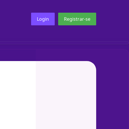
Login
Registrar-se