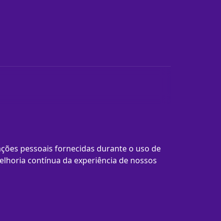
ações pessoais fornecidas durante o uso de
elhoria contínua da experiência de nossos