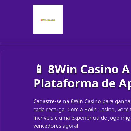
📱 8Win Casino 
Plataforma de A
Cadastre-se na 8Win Casino para ganha
cada recarga. Com a 8Win Casino, você
incríveis e uma experiência de jogo inig
vencedores agora!