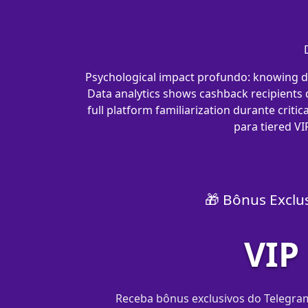
Psychological impact profundo: knowing do
Data analytics shows cashback recipients 
full platform familiarization durante cri
para tiered VI
🎁 Bônus Exclu
VIP
Receba bônus exclusivos do Telegra