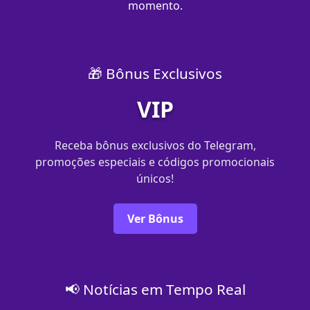
momento.
🎁 Bônus Exclusivos
VIP
Receba bônus exclusivos do Telegram,
promoções especiais e códigos promocionais
únicos!
Ver Bônus
📢 Notícias em Tempo Real