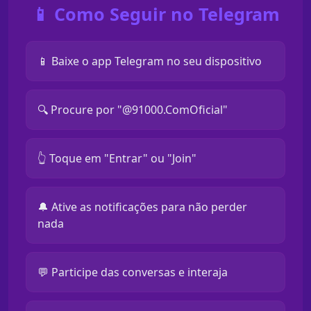
📱 Como Seguir no Telegram
📱 Baixe o app Telegram no seu dispositivo
🔍 Procure por "@91000.ComOficial"
👆 Toque em "Entrar" ou "Join"
🔔 Ative as notificações para não perder
nada
💬 Participe das conversas e interaja