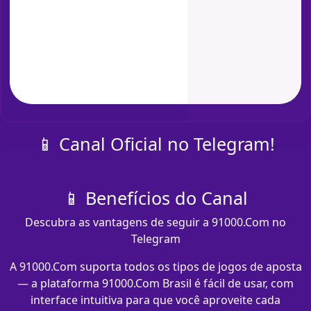
📱 Canal Oficial no Telegram!
📱 Benefícios do Canal
Descubra as vantagens de seguir a 91000.Com no
Telegram
A 91000.Com suporta todos os tipos de jogos de aposta
— a plataforma 91000.Com Brasil é fácil de usar, com
interface intuitiva para que você aproveite cada