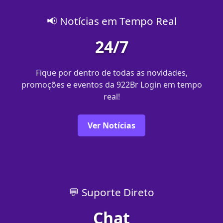
📢 Notícias em Tempo Real
24/7
Fique por dentro de todas as novidades,
promoções e eventos da 922Br Login em tempo
real!
Ver Notícias
💬 Suporte Direto
Chat