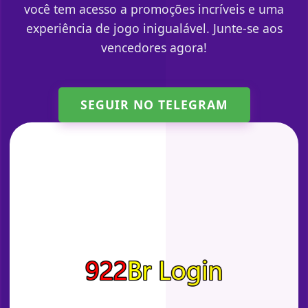
você tem acesso a promoções incríveis e uma
experiência de jogo inigualável. Junte-se aos
vencedores agora!
SEGUIR NO TELEGRAM