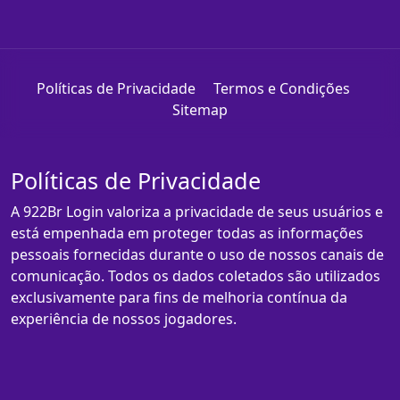
Políticas de Privacidade
Termos e Condições
Sitemap
Políticas de Privacidade
A 922Br Login valoriza a privacidade de seus usuários e
está empenhada em proteger todas as informações
pessoais fornecidas durante o uso de nossos canais de
comunicação. Todos os dados coletados são utilizados
exclusivamente para fins de melhoria contínua da
experiência de nossos jogadores.