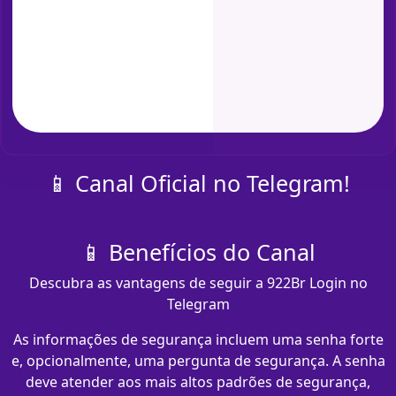
📱 Canal Oficial no Telegram!
📱 Benefícios do Canal
Descubra as vantagens de seguir a 922Br Login no
Telegram
As informações de segurança incluem uma senha forte
e, opcionalmente, uma pergunta de segurança. A senha
deve atender aos mais altos padrões de segurança,