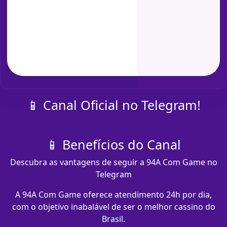
📱 Canal Oficial no Telegram!
📱 Benefícios do Canal
Descubra as vantagens de seguir a 94A Com Game no
Telegram
A 94A Com Game oferece atendimento 24h por dia,
com o objetivo inabalável de ser o melhor cassino do
Brasil.