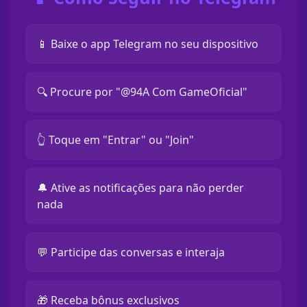
📱 Baixe o app Telegram no seu dispositivo
🔍 Procure por "@94A Com GameOficial"
👆 Toque em "Entrar" ou "Join"
🔔 Ative as notificações para não perder
nada
💬 Participe das conversas e interaja
🎁 Receba bônus exclusivos