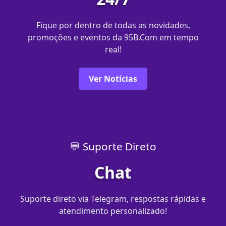
Fique por dentro de todas as novidades,
promoções e eventos da 95B.Com em tempo
real!
Ver Notícias
💬 Suporte Direto
Chat
Suporte direto via Telegram, respostas rápidas e
atendimento personalizado!