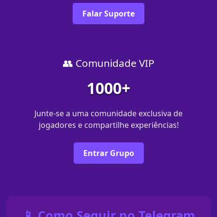
Falar Suporte
👥 Comunidade VIP
1000+
Junte-se a uma comunidade exclusiva de
jogadores e compartilhe experiências!
Entrar Grupo
📱 Como Seguir no Telegram