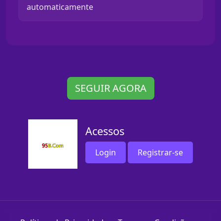
automaticamente
SEGUIR AGORA
Acessos
Login
Registrar-se